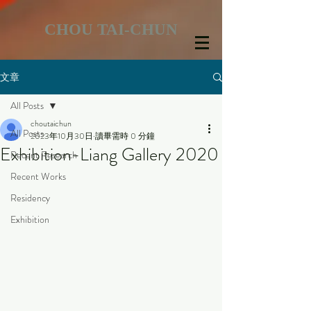
CHOU TAI-CHUN
文章
All Posts
choutaichun
All Posts
2023年10月30日
讀畢需時 0 分鐘
Exhibition-Liang Gallery 2020
Recent Research
Recent Works
Residency
Exhibition